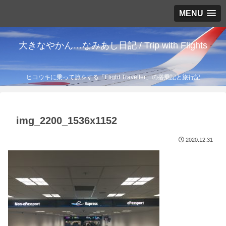
MENU
大きなやかん…なみあし日記 / Trip with Flights
ヒコウキに乗って旅をする「Flight Traveller」の搭乗記と旅行記
img_2200_1536x1152
2020.12.31