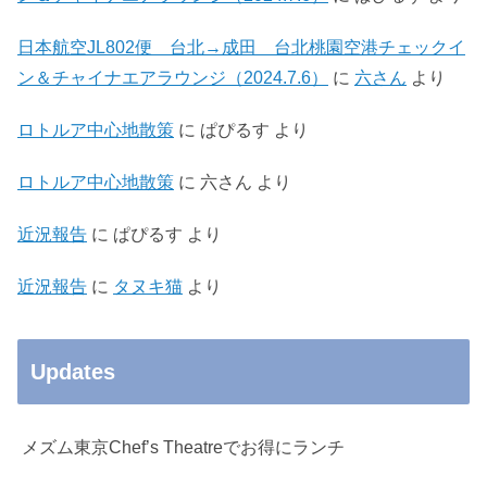
日本航空JL802便 台北→成田 台北桃園空港チェックイ
ン＆チャイナエアラウンジ（2024.7.6）
に
六さん
より
ロトルア中心地散策
に
ぱぴるす
より
ロトルア中心地散策
に
六さん
より
近況報告
に
ぱぴるす
より
近況報告
に
タヌキ猫
より
Updates
メズム東京Chef’s Theatreでお得にランチ