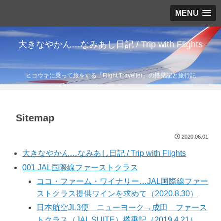
MENU
大きなやかん…なみあし日記 / Trip with Flights
ヒコウキに乗って旅をする「Flight Traveller」の搭乗記と旅行記
Sitemap
2020.06.01
大きなやかん…なみあし日記 / Trip with Flights
001 JAL国際線ファーストクラス
ココ・ファーム・ワイナリー…JAL国際線ファー
ストクラス提供ワインを求めて（2020.8.30）
日本航空JL3便 ニューヨーク→成田 ファース
トクラス（JAL SUITE）搭乗記（2019.4.21）