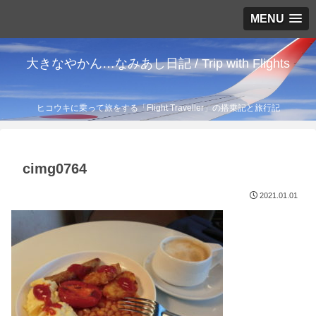
MENU
大きなやかん…なみあし日記 / Trip with Flights
ヒコウキに乗って旅をする「Flight Traveller」の搭乗記と旅行記
cimg0764
2021.01.01