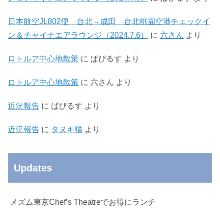
日本航空JL802便 台北→成田 台北桃園空港チェックイ
ン＆チャイナエアラウンジ（2024.7.6）
に
六さん
より
ロトルア中心地散策
に
ぱぴるす
より
ロトルア中心地散策
に
六さん
より
近況報告
に
ぱぴるす
より
近況報告
に
タヌキ猫
より
Updates
メズム東京Chef’s Theatreでお得にランチ