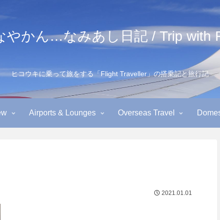
かん…なみあし日記 / Trip with Fl
ヒコウキに乗って旅をする「Flight Traveller」の搭乗記と旅行記
ew
Airports & Lounges
Overseas Travel
Domest
2021.01.01