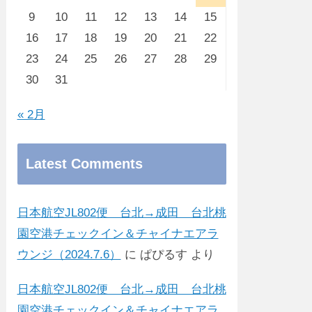
9
10
11
12
13
14
15
16
17
18
19
20
21
22
23
24
25
26
27
28
29
30
31
« 2月
Latest Comments
日本航空JL802便 台北→成田 台北桃
園空港チェックイン＆チャイナエアラ
ウンジ（2024.7.6）
に
ぱぴるす
より
日本航空JL802便 台北→成田 台北桃
園空港チェックイン＆チャイナエアラ