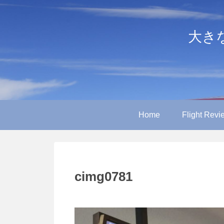
大きなや
Home
Flight Revi
cimg0781