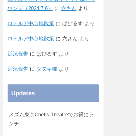
ウンジ（2024.7.6）
に
六さん
より
ロトルア中心地散策
に
ぱぴるす
より
ロトルア中心地散策
に
六さん
より
近況報告
に
ぱぴるす
より
近況報告
に
タヌキ猫
より
Updates
メズム東京Chef’s Theatreでお得にラ
ンチ