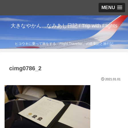
MENU
大きなやかん…なみあし日記 / Trip with Flights
ヒコウキに乗って旅をする「Flight Traveller」の搭乗記と旅行記
cimg0786_2
2021.01.01