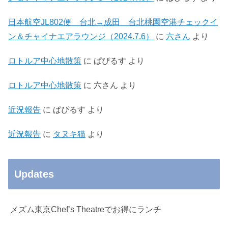
日本航空JL802便 台北→成田 台北桃園空港チェックイ
ン＆チャイナエアラウンジ（2024.7.6）
に
六さん
より
ロトルア中心地散策
に
ぱぴるす
より
ロトルア中心地散策
に
六さん
より
近況報告
に
ぱぴるす
より
近況報告
に
タヌキ猫
より
Updates
メズム東京Chef’s Theatreでお得にランチ