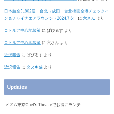
日本航空JL802便 台北→成田 台北桃園空港チェックイ
ン＆チャイナエアラウンジ（2024.7.6）
に
六さん
より
ロトルア中心地散策
に
ぱぴるす
より
ロトルア中心地散策
に
六さん
より
近況報告
に
ぱぴるす
より
近況報告
に
タヌキ猫
より
Updates
メズム東京Chef’s Theatreでお得にランチ