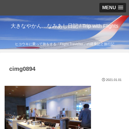
MENU
大きなやかん…なみあし日記 / Trip with Flights
ヒコウキに乗って旅をする「Flight Traveller」の搭乗記と旅行記
cimg0894
2021.01.01