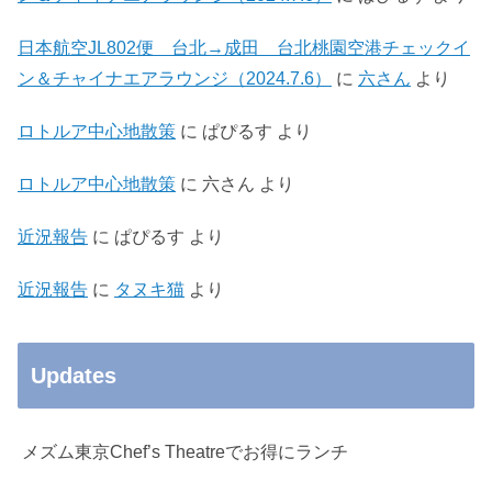
日本航空JL802便 台北→成田 台北桃園空港チェックイ
ン＆チャイナエアラウンジ（2024.7.6）
に
六さん
より
ロトルア中心地散策
に
ぱぴるす
より
ロトルア中心地散策
に
六さん
より
近況報告
に
ぱぴるす
より
近況報告
に
タヌキ猫
より
Updates
メズム東京Chef’s Theatreでお得にランチ