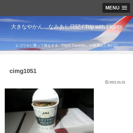
MENU
大きなやかん…なみあし日記 / Trip with Flights
ヒコウキに乗って旅をする「Flight Traveller」の搭乗記と旅行記
cimg1051
2021.01.01