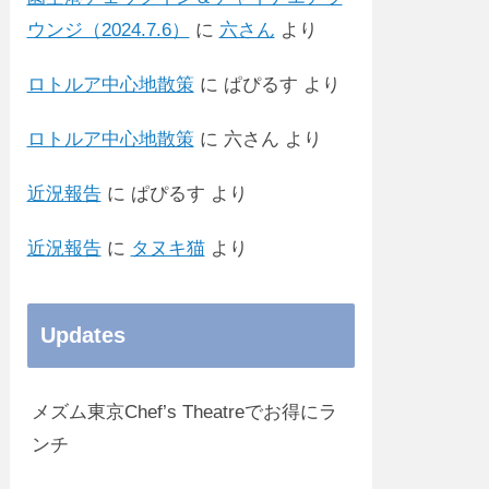
ウンジ（2024.7.6）
に
六さん
より
ロトルア中心地散策
に
ぱぴるす
より
ロトルア中心地散策
に
六さん
より
近況報告
に
ぱぴるす
より
近況報告
に
タヌキ猫
より
Updates
メズム東京Chef’s Theatreでお得にラ
ンチ