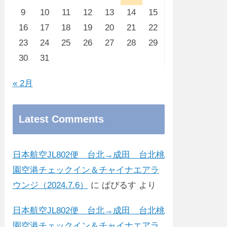
9
10
11
12
13
14
15
16
17
18
19
20
21
22
23
24
25
26
27
28
29
30
31
« 2月
Latest Comments
日本航空JL802便 台北→成田 台北桃
園空港チェックイン＆チャイナエアラ
ウンジ（2024.7.6）
に
ぱぴるす
より
日本航空JL802便 台北→成田 台北桃
園空港チェックイン＆チャイナエアラ