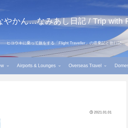
かん…なみあし日記 / Trip with Fl
ヒコウキに乗って旅をする「Flight Traveller」の搭乗記と旅行記
ew
Airports & Lounges
Overseas Travel
Domest
2021.01.01