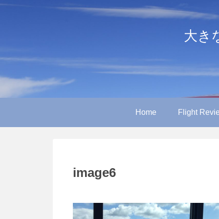
大きなや
Home
Flight Revi
image6