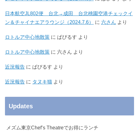
日本航空JL802便 台北→成田 台北桃園空港チェックイ
ン＆チャイナエアラウンジ（2024.7.6）
に
六さん
より
ロトルア中心地散策
に
ぱぴるす
より
ロトルア中心地散策
に
六さん
より
近況報告
に
ぱぴるす
より
近況報告
に
タヌキ猫
より
Updates
メズム東京Chef’s Theatreでお得にランチ