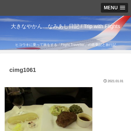
MENU
大きなやかん…なみあし日記 / Trip with Flights
ヒコウキに乗って旅をする「Flight Traveller」の搭乗記と旅行記
cimg1061
2021.01.01