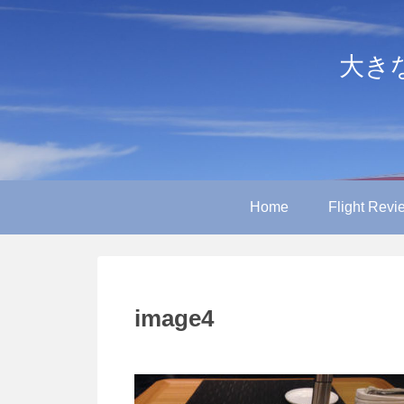
大きなや
Home
Flight Revi
image4