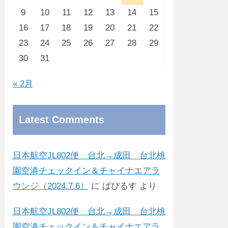
9
10
11
12
13
14
15
16
17
18
19
20
21
22
23
24
25
26
27
28
29
30
31
« 2月
Latest Comments
日本航空JL802便 台北→成田 台北桃
園空港チェックイン＆チャイナエアラ
ウンジ（2024.7.6）
に
ぱぴるす
より
日本航空JL802便 台北→成田 台北桃
園空港チェックイン＆チャイナエアラ