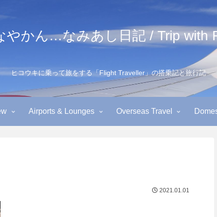
かん…なみあし日記 / Trip with Fl
ヒコウキに乗って旅をする「Flight Traveller」の搭乗記と旅行記
ew
Airports & Lounges
Overseas Travel
Domest
2021.01.01