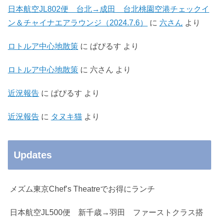
日本航空JL802便 台北→成田 台北桃園空港チェックイ
ン＆チャイナエアラウンジ（2024.7.6）
に
六さん
より
ロトルア中心地散策
に
ぱぴるす
より
ロトルア中心地散策
に
六さん
より
近況報告
に
ぱぴるす
より
近況報告
に
タヌキ猫
より
Updates
メズム東京Chef’s Theatreでお得にランチ
日本航空JL500便 新千歳→羽田 ファーストクラス搭