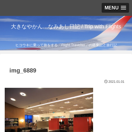
MENU
大きなやかん…なみあし日記 / Trip with Flights
ヒコウキに乗って旅をする「Flight Traveller」の搭乗記と旅行記
img_6889
2021.01.01