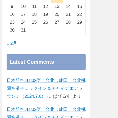
9
10
11
12
13
14
15
16
17
18
19
20
21
22
23
24
25
26
27
28
29
30
31
« 2月
Latest Comments
日本航空JL802便 台北→成田 台北桃
園空港チェックイン＆チャイナエアラ
ウンジ（2024.7.6）
に
ぱぴるす
より
日本航空JL802便 台北→成田 台北桃
園空港チェックイン＆チャイナエアラ