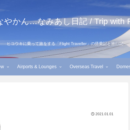
かん…なみあし日記 / Trip with Fl
ヒコウキに乗って旅をする「Flight Traveller」の搭乗記と旅行記
ew
Airports & Lounges
Overseas Travel
Domest
2021.01.01