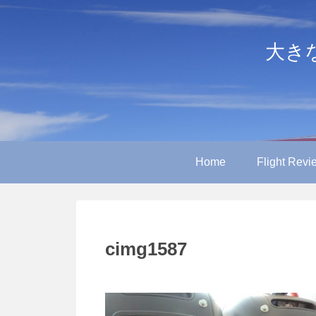
大きなや
Home
Flight Revi
cimg1587