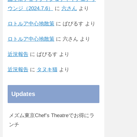
ウンジ（2024.7.6）
に
六さん
より
ロトルア中心地散策
に
ぱぴるす
より
ロトルア中心地散策
に
六さん
より
近況報告
に
ぱぴるす
より
近況報告
に
タヌキ猫
より
Updates
メズム東京Chef’s Theatreでお得にラ
ンチ