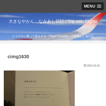
MENU
大きなやかん…なみあし日記 / Trip with Flights
ヒコウキに乗って旅をする「Flight Traveller」の搭乗記と旅行記
cimg1630
2021.01.01