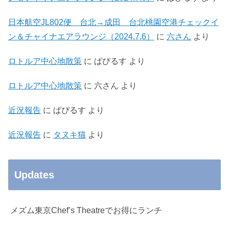
日本航空JL802便 台北→成田 台北桃園空港チェックイ
ン＆チャイナエアラウンジ（2024.7.6）
に
六さん
より
ロトルア中心地散策
に
ぱぴるす
より
ロトルア中心地散策
に
六さん
より
近況報告
に
ぱぴるす
より
近況報告
に
タヌキ猫
より
Updates
メズム東京Chef’s Theatreでお得にランチ