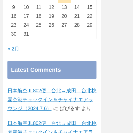
9
10
11
12
13
14
15
16
17
18
19
20
21
22
23
24
25
26
27
28
29
30
31
« 2月
Latest Comments
日本航空JL802便 台北→成田 台北桃
園空港チェックイン＆チャイナエアラ
ウンジ（2024.7.6）
に
ぱぴるす
より
日本航空JL802便 台北→成田 台北桃
園空港チェックイン＆チャイナエアラ