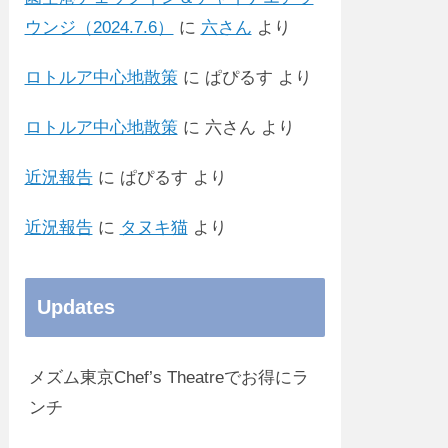
ウンジ（2024.7.6）
に
六さん
より
ロトルア中心地散策
に
ぱぴるす
より
ロトルア中心地散策
に
六さん
より
近況報告
に
ぱぴるす
より
近況報告
に
タヌキ猫
より
Updates
メズム東京Chef’s Theatreでお得にラ
ンチ