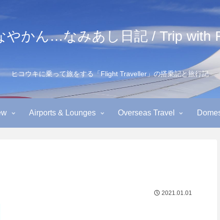
かん…なみあし日記 / Trip with Fl
ヒコウキに乗って旅をする「Flight Traveller」の搭乗記と旅行記
ew
Airports & Lounges
Overseas Travel
Domest
2021.01.01