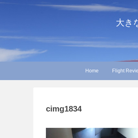
大きなや
Home
Flight Revi
cimg1834