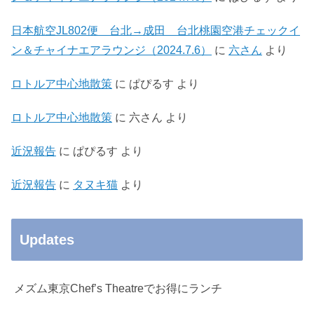
日本航空JL802便 台北→成田 台北桃園空港チェックイ
ン＆チャイナエアラウンジ（2024.7.6）
に
六さん
より
ロトルア中心地散策
に
ぱぴるす
より
ロトルア中心地散策
に
六さん
より
近況報告
に
ぱぴるす
より
近況報告
に
タヌキ猫
より
Updates
メズム東京Chef’s Theatreでお得にランチ