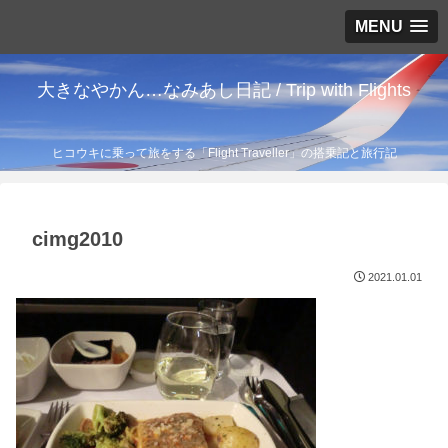
MENU
大きなやかん…なみあし日記 / Trip with Flights
ヒコウキに乗って旅をする「Flight Traveller」の搭乗記と旅行記
cimg2010
2021.01.01