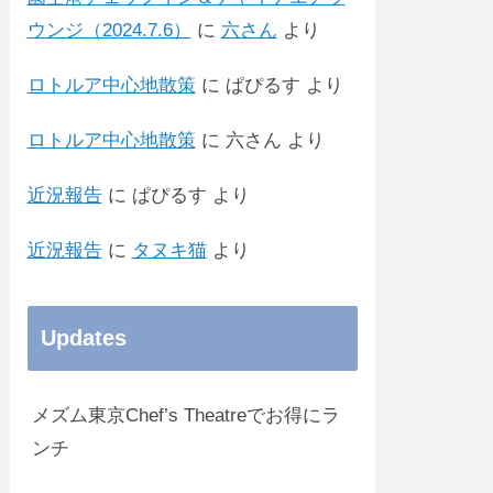
ウンジ（2024.7.6）
に
六さん
より
ロトルア中心地散策
に
ぱぴるす
より
ロトルア中心地散策
に
六さん
より
近況報告
に
ぱぴるす
より
近況報告
に
タヌキ猫
より
Updates
メズム東京Chef’s Theatreでお得にラ
ンチ