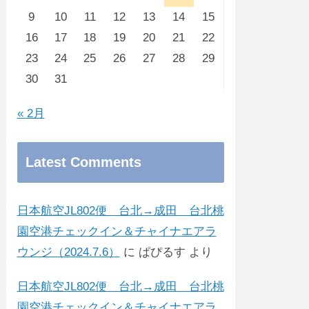
9
10
11
12
13
14
15
16
17
18
19
20
21
22
23
24
25
26
27
28
29
30
31
« 2月
Latest Comments
日本航空JL802便 台北→成田 台北桃
園空港チェックイン＆チャイナエアラ
ウンジ（2024.7.6）
に
ぱぴるす
より
日本航空JL802便 台北→成田 台北桃
園空港チェックイン＆チャイナエアラ