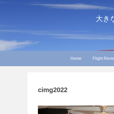
大きなや
Home
Flight Revi
cimg2022