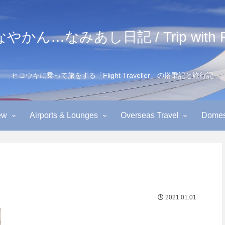
かん…なみあし日記 / Trip with Fl
ヒコウキに乗って旅をする「Flight Traveller」の搭乗記と旅行記
ew
Airports & Lounges
Overseas Travel
Domest
2021.01.01