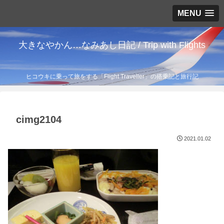
MENU
大きなやかん…なみあし日記 / Trip with Flights
ヒコウキに乗って旅をする「Flight Traveller」の搭乗記と旅行記
cimg2104
2021.01.02