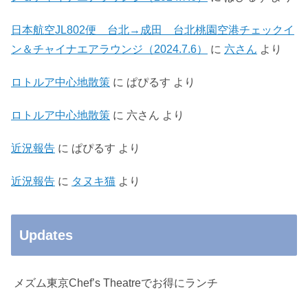
日本航空JL802便 台北→成田 台北桃園空港チェックイ
ン＆チャイナエアラウンジ（2024.7.6）
に
六さん
より
ロトルア中心地散策
に
ぱぴるす
より
ロトルア中心地散策
に
六さん
より
近況報告
に
ぱぴるす
より
近況報告
に
タヌキ猫
より
Updates
メズム東京Chef’s Theatreでお得にランチ