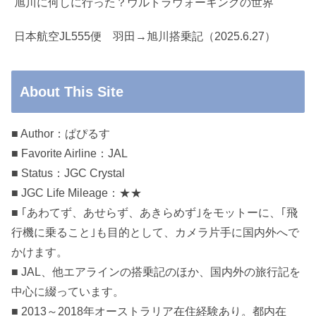
旭川に何しに行った？ウルトラウォーキングの世界
日本航空JL555便 羽田→旭川搭乗記（2025.6.27）
About This Site
■ Author：ぱぴるす
■ Favorite Airline：JAL
■ Status：JGC Crystal
■ JGC Life Mileage：★★
■ ｢あわてず、あせらず、あきらめず｣をモットーに、｢飛
行機に乗ること｣も目的として、カメラ片手に国内外へで
かけます。
■ JAL、他エアラインの搭乗記のほか、国内外の旅行記を
中心に綴っています。
■ 2013～2018年オーストラリア在住経験あり。都内在