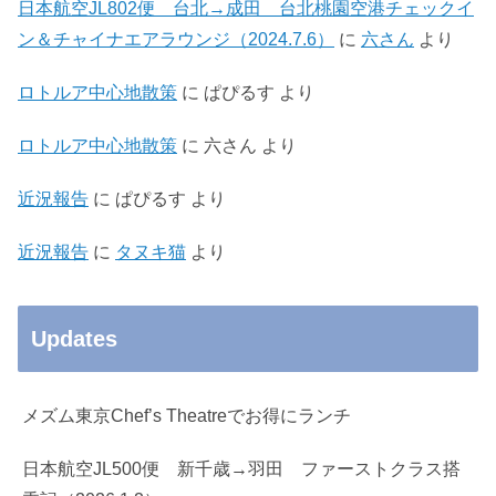
日本航空JL802便 台北→成田 台北桃園空港チェックイ
ン＆チャイナエアラウンジ（2024.7.6）
に
六さん
より
ロトルア中心地散策
に
ぱぴるす
より
ロトルア中心地散策
に
六さん
より
近況報告
に
ぱぴるす
より
近況報告
に
タヌキ猫
より
Updates
メズム東京Chef’s Theatreでお得にランチ
日本航空JL500便 新千歳→羽田 ファーストクラス搭