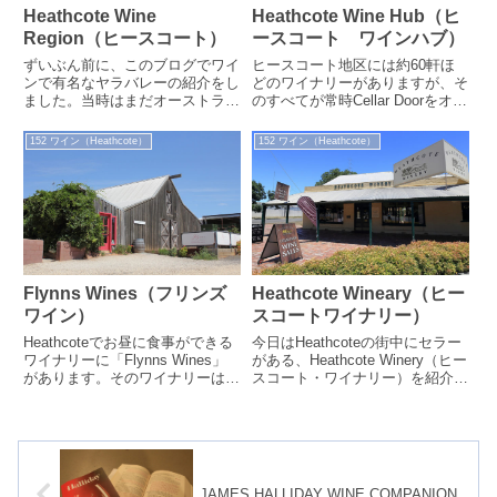
Heathcote Wine
Heathcote Wine Hub（ヒ
Region（ヒースコート）
ースコート ワインハブ）
ずいぶん前に、このブログでワイ
ヒースコート地区には約60軒ほ
ンで有名なヤラバレーの紹介をし
どのワイナリーがありますが、そ
ました。当時はまだオーストラリ
のすべてが常時Cellar Doorをオー
ア（ビクトリア）に来たばかり
プンしていて試飲ができたり、ワ
で、ワインといえばヤラだったの
インを購入できたりするわけで...
152 ワイン（Heathcote）
152 ワイン（Heathcote）
ですが、その...
Flynns Wines（フリンズ
Heathcote Wineary（ヒー
ワイン）
スコートワイナリー）
Heathcoteでお昼に食事ができる
今日はHeathcoteの街中にセラー
ワイナリーに「Flynns Wines」
がある、Heathcote Winery（ヒー
があります。そのワイナリーは
スコート・ワイナリー）を紹介し
Heathcoteの街から10分ほど北に
ます。ワイナリーの名前はごくご
走ったところに...
く当たり前の名前...
JAMES HALLIDAY WINE COMPANION