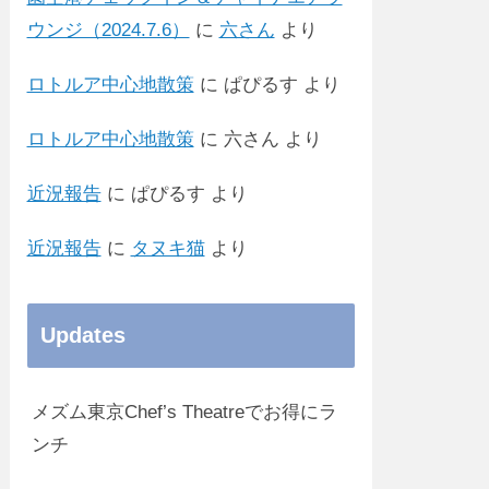
ウンジ（2024.7.6）
に
六さん
より
ロトルア中心地散策
に
ぱぴるす
より
ロトルア中心地散策
に
六さん
より
近況報告
に
ぱぴるす
より
近況報告
に
タヌキ猫
より
Updates
メズム東京Chef’s Theatreでお得にラ
ンチ