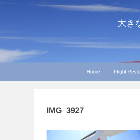
大きなや
Home
Flight Revi
IMG_3927