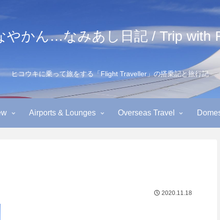
かん…なみあし日記 / Trip with Fl
ヒコウキに乗って旅をする「Flight Traveller」の搭乗記と旅行記
ew
Airports & Lounges
Overseas Travel
Domest
2020.11.18