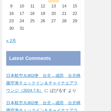
9
10
11
12
13
14
15
16
17
18
19
20
21
22
23
24
25
26
27
28
29
30
31
« 2月
Latest Comments
日本航空JL802便 台北→成田 台北桃
園空港チェックイン＆チャイナエアラ
ウンジ（2024.7.6）
に
ぱぴるす
より
日本航空JL802便 台北→成田 台北桃
園空港チェックイン＆チャイナエアラ