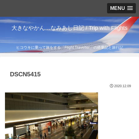
MENU
大きなやかん…なみあし日記 / Trip with Flights
ヒコウキに乗って旅をする「Flight Traveller」の搭乗記と旅行記
DSCN5415
2020.12.09