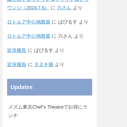
ウンジ（2024.7.6）
に
六さん
より
ロトルア中心地散策
に
ぱぴるす
より
ロトルア中心地散策
に
六さん
より
近況報告
に
ぱぴるす
より
近況報告
に
タヌキ猫
より
Updates
メズム東京Chef’s Theatreでお得にラ
ンチ