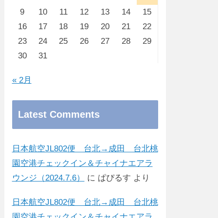
9
10
11
12
13
14
15
16
17
18
19
20
21
22
23
24
25
26
27
28
29
30
31
« 2月
Latest Comments
日本航空JL802便 台北→成田 台北桃
園空港チェックイン＆チャイナエアラ
ウンジ（2024.7.6）
に
ぱぴるす
より
日本航空JL802便 台北→成田 台北桃
園空港チェックイン＆チャイナエアラ