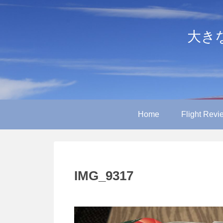
大きなや
Home
Flight Revi
IMG_9317