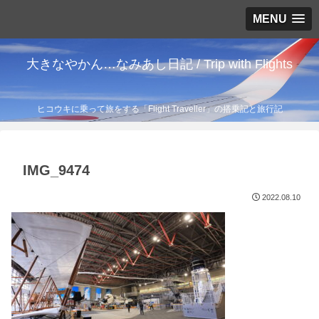
MENU
大きなやかん…なみあし日記 / Trip with Flights
ヒコウキに乗って旅をする「Flight Traveller」の搭乗記と旅行記
IMG_9474
2022.08.10