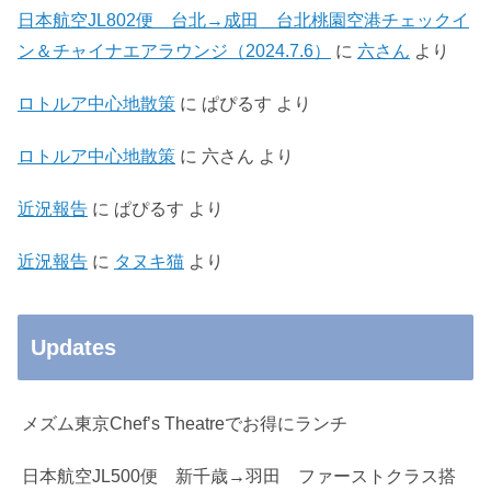
日本航空JL802便 台北→成田 台北桃園空港チェックイ
ン＆チャイナエアラウンジ（2024.7.6）
に
六さん
より
ロトルア中心地散策
に
ぱぴるす
より
ロトルア中心地散策
に
六さん
より
近況報告
に
ぱぴるす
より
近況報告
に
タヌキ猫
より
Updates
メズム東京Chef’s Theatreでお得にランチ
日本航空JL500便 新千歳→羽田 ファーストクラス搭