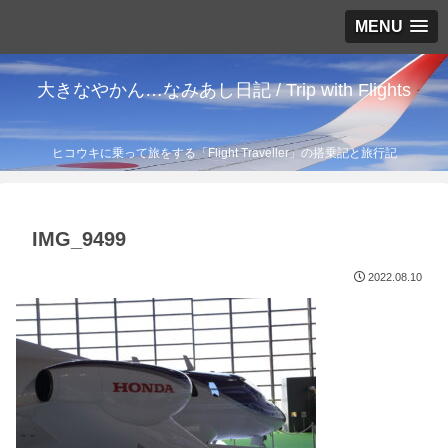
MENU
大きなやかん…なみあし日記 / Trip with Flights
ヒコウキに乗って旅をする「Flight Traveller」の搭乗記と旅行記
IMG_9499
2022.08.10