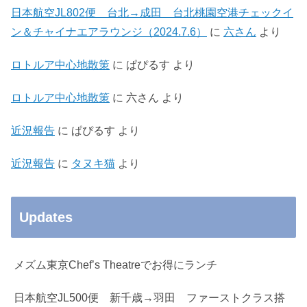
日本航空JL802便 台北→成田 台北桃園空港チェックイ
ン＆チャイナエアラウンジ（2024.7.6）
に
六さん
より
ロトルア中心地散策
に
ぱぴるす
より
ロトルア中心地散策
に
六さん
より
近況報告
に
ぱぴるす
より
近況報告
に
タヌキ猫
より
Updates
メズム東京Chef’s Theatreでお得にランチ
日本航空JL500便 新千歳→羽田 ファーストクラス搭