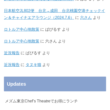
日本航空JL802便 台北→成田 台北桃園空港チェックイ
ン＆チャイナエアラウンジ（2024.7.6）
に
六さん
より
ロトルア中心地散策
に
ぱぴるす
より
ロトルア中心地散策
に
六さん
より
近況報告
に
ぱぴるす
より
近況報告
に
タヌキ猫
より
Updates
メズム東京Chef’s Theatreでお得にランチ