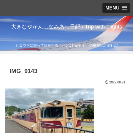
MENU
大きなやかん…なみあし日記 / Trip with Flights
ヒコウキに乗って旅をする「Flight Traveller」の搭乗記と旅行記
IMG_9143
2022.08.21