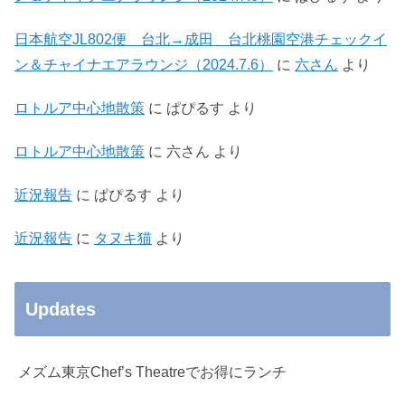
日本航空JL802便 台北→成田 台北桃園空港チェックイ
ン＆チャイナエアラウンジ（2024.7.6）
に
六さん
より
ロトルア中心地散策
に
ぱぴるす
より
ロトルア中心地散策
に
六さん
より
近況報告
に
ぱぴるす
より
近況報告
に
タヌキ猫
より
Updates
メズム東京Chef’s Theatreでお得にランチ