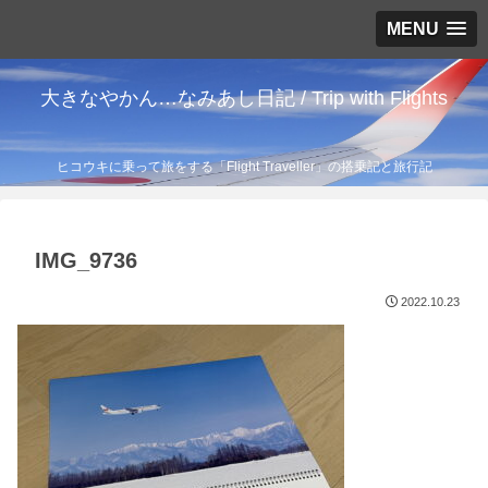
MENU
大きなやかん…なみあし日記 / Trip with Flights
ヒコウキに乗って旅をする「Flight Traveller」の搭乗記と旅行記
IMG_9736
2022.10.23