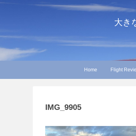
大きなや
Home
Flight Revi
IMG_9905