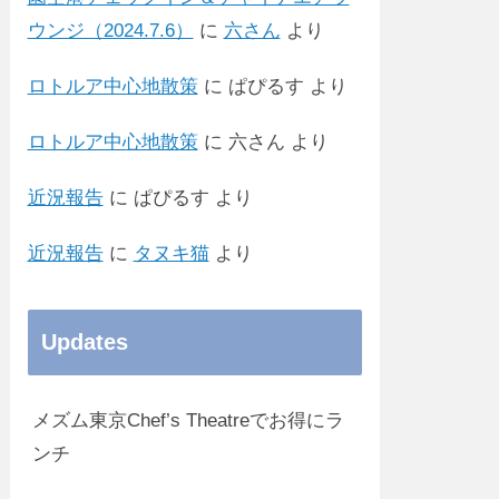
ウンジ（2024.7.6）
に
六さん
より
ロトルア中心地散策
に
ぱぴるす
より
ロトルア中心地散策
に
六さん
より
近況報告
に
ぱぴるす
より
近況報告
に
タヌキ猫
より
Updates
メズム東京Chef’s Theatreでお得にラ
ンチ