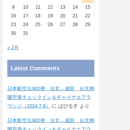
9
10
11
12
13
14
15
16
17
18
19
20
21
22
23
24
25
26
27
28
29
30
31
« 2月
Latest Comments
日本航空JL802便 台北→成田 台北桃
園空港チェックイン＆チャイナエアラ
ウンジ（2024.7.6）
に
ぱぴるす
より
日本航空JL802便 台北→成田 台北桃
園空港チェックイン＆チャイナエアラ