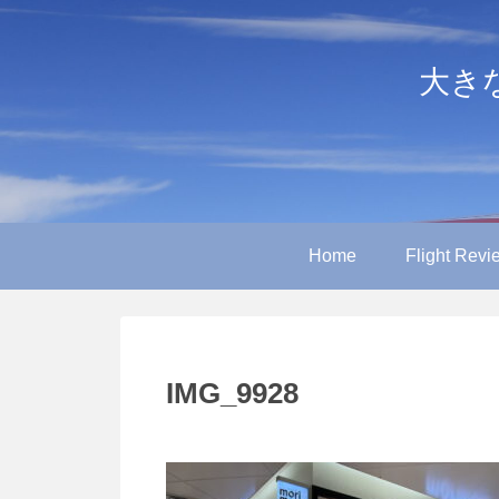
大きなや
Home
Flight Revi
IMG_9928