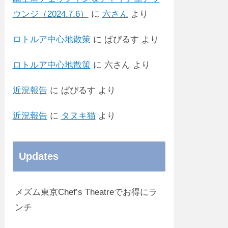
ウンジ（2024.7.6）
に
六さん
より
ロトルア中心地散策
に
ぱぴるす
より
ロトルア中心地散策
に
六さん
より
近況報告
に
ぱぴるす
より
近況報告
に
タヌキ猫
より
Updates
メズム東京Chef’s Theatreでお得にラ
ンチ