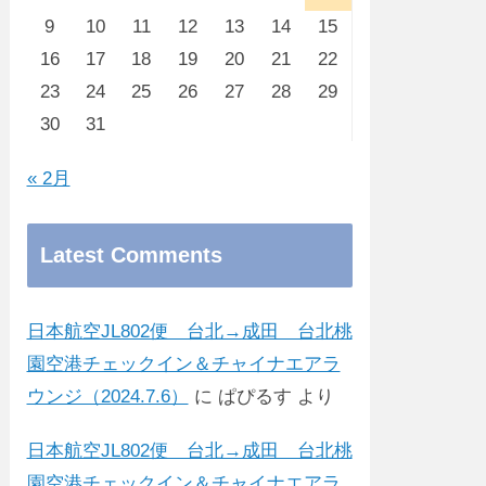
9
10
11
12
13
14
15
16
17
18
19
20
21
22
23
24
25
26
27
28
29
30
31
« 2月
Latest Comments
日本航空JL802便 台北→成田 台北桃
園空港チェックイン＆チャイナエアラ
ウンジ（2024.7.6）
に
ぱぴるす
より
日本航空JL802便 台北→成田 台北桃
園空港チェックイン＆チャイナエアラ