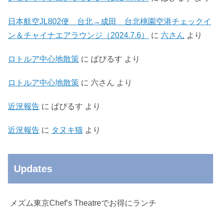
日本航空JL802便 台北→成田 台北桃園空港チェックイ
ン＆チャイナエアラウンジ（2024.7.6）
に
六さん
より
ロトルア中心地散策
に
ぱぴるす
より
ロトルア中心地散策
に
六さん
より
近況報告
に
ぱぴるす
より
近況報告
に
タヌキ猫
より
Updates
メズム東京Chef’s Theatreでお得にランチ