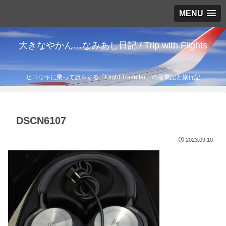
MENU
大きなやかん…なみあし日記 / Trip with Flights
ヒコウキに乗って旅をする「Flight Traveller」の搭乗記と旅行記
DSCN6107
2023.09.10