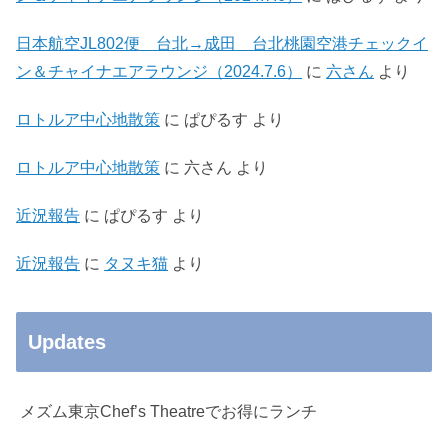
日本航空JL802便 台北→成田 台北桃園空港チェックイ
ン＆チャイナエアラウンジ（2024.7.6）
に
六さん
より
ロトルア中心地散策
に
ぱぴるす
より
ロトルア中心地散策
に
六さん
より
近況報告
に
ぱぴるす
より
近況報告
に
タヌキ猫
より
Updates
メズム東京Chef’s Theatreでお得にランチ