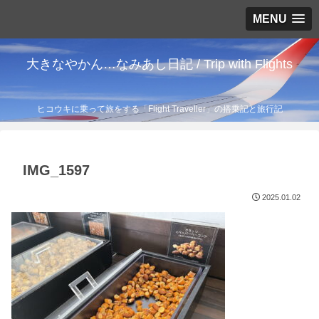
MENU
大きなやかん…なみあし日記 / Trip with Flights
ヒコウキに乗って旅をする「Flight Traveller」の搭乗記と旅行記
IMG_1597
2025.01.02