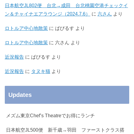
日本航空JL802便 台北→成田 台北桃園空港チェックイ
ン＆チャイナエアラウンジ（2024.7.6）
に
六さん
より
ロトルア中心地散策
に
ぱぴるす
より
ロトルア中心地散策
に
六さん
より
近況報告
に
ぱぴるす
より
近況報告
に
タヌキ猫
より
Updates
メズム東京Chef’s Theatreでお得にランチ
日本航空JL500便 新千歳→羽田 ファーストクラス搭