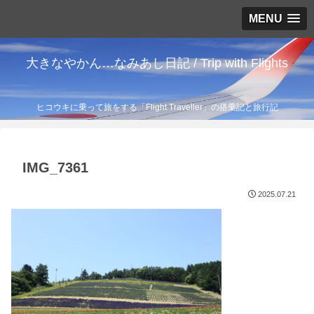
MENU
大きなやかん…なみあし日記 / Trip with Flights
ヒコウキに乗って旅をする「Flight Traveller」の搭乗記と旅行記
IMG_7361
2025.07.21