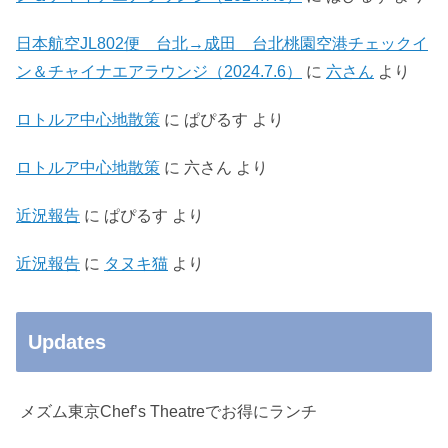
日本航空JL802便 台北→成田 台北桃園空港チェックイ
ン＆チャイナエアラウンジ（2024.7.6）
に
六さん
より
ロトルア中心地散策
に
ぱぴるす
より
ロトルア中心地散策
に
六さん
より
近況報告
に
ぱぴるす
より
近況報告
に
タヌキ猫
より
Updates
メズム東京Chef’s Theatreでお得にランチ