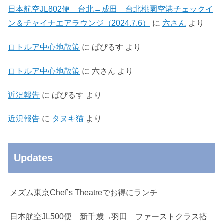
日本航空JL802便 台北→成田 台北桃園空港チェックイ
ン＆チャイナエアラウンジ（2024.7.6）
に
六さん
より
ロトルア中心地散策
に
ぱぴるす
より
ロトルア中心地散策
に
六さん
より
近況報告
に
ぱぴるす
より
近況報告
に
タヌキ猫
より
Updates
メズム東京Chef’s Theatreでお得にランチ
日本航空JL500便 新千歳→羽田 ファーストクラス搭