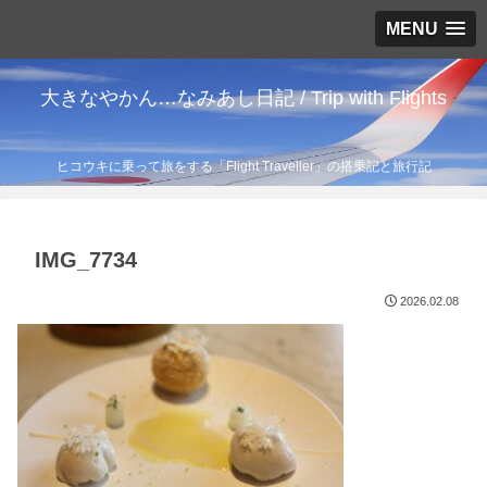
MENU
大きなやかん…なみあし日記 / Trip with Flights
ヒコウキに乗って旅をする「Flight Traveller」の搭乗記と旅行記
IMG_7734
2026.02.08