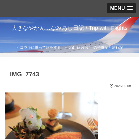
MENU
大きなやかん…なみあし日記 / Trip with Flights
ヒコウキに乗って旅をする「Flight Traveller」の搭乗記と旅行記
IMG_7743
2026.02.08