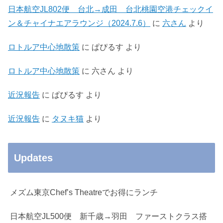
日本航空JL802便 台北→成田 台北桃園空港チェックイ
ン＆チャイナエアラウンジ（2024.7.6）
に
六さん
より
ロトルア中心地散策
に
ぱぴるす
より
ロトルア中心地散策
に
六さん
より
近況報告
に
ぱぴるす
より
近況報告
に
タヌキ猫
より
Updates
メズム東京Chef’s Theatreでお得にランチ
日本航空JL500便 新千歳→羽田 ファーストクラス搭