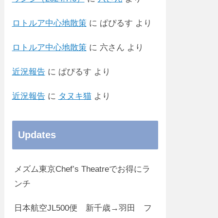
ロトルア中心地散策
に
ぱぴるす
より
ロトルア中心地散策
に
六さん
より
近況報告
に
ぱぴるす
より
近況報告
に
タヌキ猫
より
Updates
メズム東京Chef’s Theatreでお得にラ
ンチ
日本航空JL500便 新千歳→羽田 フ