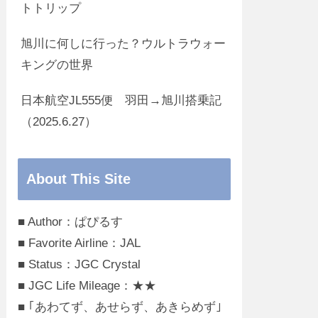
トトリップ
旭川に何しに行った？ウルトラウォー
キングの世界
日本航空JL555便 羽田→旭川搭乗記
（2025.6.27）
About This Site
■ Author：ぱぴるす
■ Favorite Airline：JAL
■ Status：JGC Crystal
■ JGC Life Mileage：★★
■ ｢あわてず、あせらず、あきらめず｣