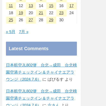
11
12
13
14
15
16
17
18
19
20
21
22
23
24
25
26
27
28
29
30
« 5月
7月 »
Latest Comments
日本航空JL802便 台北→成田 台北桃
園空港チェックイン＆チャイナエアラ
ウンジ（2024.7.6）
に
ぱぴるす
より
日本航空JL802便 台北→成田 台北桃
園空港チェックイン＆チャイナエアラ
ウンジ（2024.7.6）
に
六さん
より