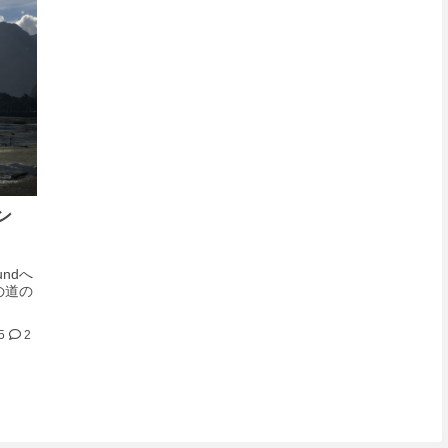
ン
undへ
での道の
5
2