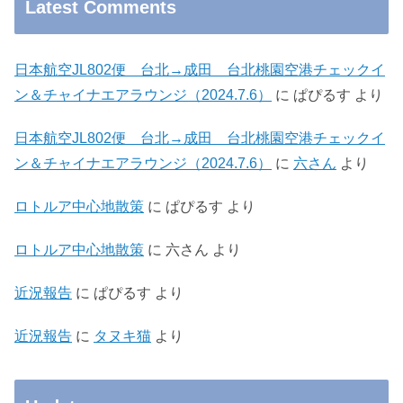
Latest Comments
日本航空JL802便 台北→成田 台北桃園空港チェックイ
ン＆チャイナエアラウンジ（2024.7.6）
に
ぱぴるす
より
日本航空JL802便 台北→成田 台北桃園空港チェックイ
ン＆チャイナエアラウンジ（2024.7.6）
に
六さん
より
ロトルア中心地散策
に
ぱぴるす
より
ロトルア中心地散策
に
六さん
より
近況報告
に
ぱぴるす
より
近況報告
に
タヌキ猫
より