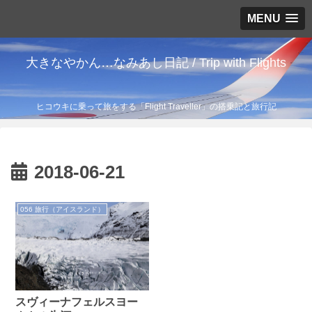
MENU
大きなやかん…なみあし日記 / Trip with Flights
ヒコウキに乗って旅をする「Flight Traveller」の搭乗記と旅行記
2018-06-21
056 旅行（アイスランド）
スヴィーナフェルスヨー