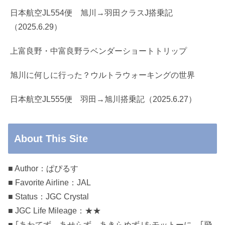
日本航空JL554便 旭川→羽田クラスJ搭乗記
（2025.6.29）
上富良野・中富良野ラベンダーショートトリップ
旭川に何しに行った？ウルトラウォーキングの世界
日本航空JL555便 羽田→旭川搭乗記（2025.6.27）
About This Site
■ Author：ぱぴるす
■ Favorite Airline：JAL
■ Status：JGC Crystal
■ JGC Life Mileage：★★
■ ｢あわてず、あせらず、あきらめず｣をモットーに、｢飛