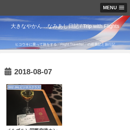
MENU
大きなやかん…なみあし日記 / Trip with Flights
ヒコウキに乗って旅をする「Flight Traveller」の搭乗記と旅行記
2018-08-07
002 JALビジネスクラス