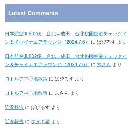
Latest Comments
日本航空JL802便 台北→成田 台北桃園空港チェックイ
ン＆チャイナエアラウンジ（2024.7.6）
に
ぱぴるす
より
日本航空JL802便 台北→成田 台北桃園空港チェックイ
ン＆チャイナエアラウンジ（2024.7.6）
に
六さん
より
ロトルア中心地散策
に
ぱぴるす
より
ロトルア中心地散策
に
六さん
より
近況報告
に
ぱぴるす
より
近況報告
に
タヌキ猫
より