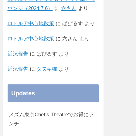
ウンジ（2024.7.6）
に
六さん
より
ロトルア中心地散策
に
ぱぴるす
より
ロトルア中心地散策
に
六さん
より
近況報告
に
ぱぴるす
より
近況報告
に
タヌキ猫
より
Updates
メズム東京Chef’s Theatreでお得にラ
ンチ