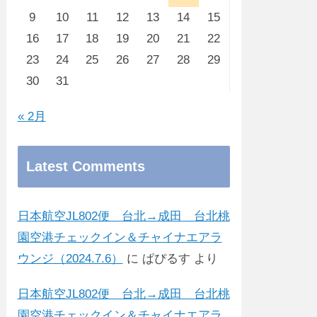
9
10
11
12
13
14
15
16
17
18
19
20
21
22
23
24
25
26
27
28
29
30
31
« 2月
Latest Comments
日本航空JL802便 台北→成田 台北桃
園空港チェックイン＆チャイナエアラ
ウンジ（2024.7.6）
に
ぱぴるす
より
日本航空JL802便 台北→成田 台北桃
園空港チェックイン＆チャイナエアラ