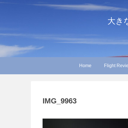
大きなや
Home
Flight Revi
IMG_9963