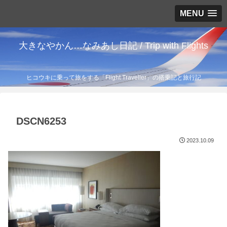
MENU
大きなやかん…なみあし日記 / Trip with Flights
ヒコウキに乗って旅をする「Flight Traveller」の搭乗記と旅行記
DSCN6253
2023.10.09