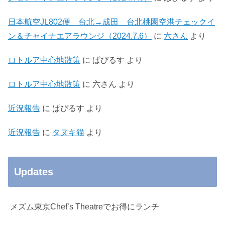
日本航空JL802便 台北→成田 台北桃園空港チェックイ
ン＆チャイナエアラウンジ（2024.7.6）
に
六さん
より
ロトルア中心地散策
に
ぱぴるす
より
ロトルア中心地散策
に
六さん
より
近況報告
に
ぱぴるす
より
近況報告
に
タヌキ猫
より
Updates
メズム東京Chef’s Theatreでお得にランチ