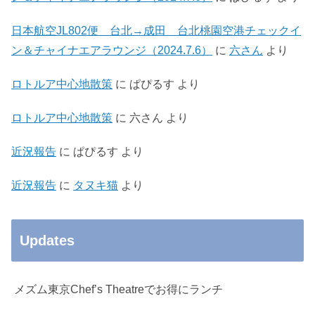
日本航空JL802便 台北→成田 台北桃園空港チェックイ
ン＆チャイナエアラウンジ（2024.7.6）
に
六さん
より
ロトルア中心地散策
に
ぱぴるす
より
ロトルア中心地散策
に
六さん
より
近況報告
に
ぱぴるす
より
近況報告
に
タヌキ猫
より
Updates
メズム東京Chef’s Theatreでお得にランチ