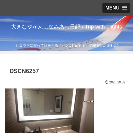
MENU
大きなやかん…なみあし日記 / Trip with Flights
ヒコウキに乗って旅をする「Flight Traveller」の搭乗記と旅行記
DSCN6257
2023.10.09