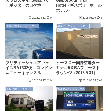
ダラム大聖堂…映画ハリ
Gisborough Hall
ーポッターのロケ地
Hotel（ギスボローホール
ホテル）
2018.08.31
0
2018.08.29
3
016 ブリティッシュエアウェイズ
016 ブリティッシュエアウェイズ
ブリティッシュエアウェ
ヒースロー国際空港ター
イズBA1332便 ロンドン
ミナル5＆BAファースト
→ニューキャッスル ビ
ラウンジ（2018.5.31）
ジネスクラス搭乗記
2018.08.27
0
2018.08.25
0
（2018.5.31）
053 旅行（イギリス）
002 JALビジネスクラス