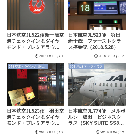
日本航空JL522便新千歳空
日本航空JL523便 羽田→
港チェックイン＆ダイヤ
新千歳 ファーストクラ
モンド・プレミアラウン
ス搭乗記（2018.5.28）
ジ（2018.5.29）
2018.08.15
0
2018.08.13
12
048 空港・ラウンジ（国内）
002 JALビジネスクラス
日本航空JL523便 羽田空
日本航空JL774便 メルボ
港チェックイン＆ダイヤ
ルン→成田 ビジネスク
モンド・プレミアラウン
ラス（SKY SUITE SS8）
ジ（2018.5.28）
搭乗記（2018.5.28）
2018.08.11
0
2018.08.09
2