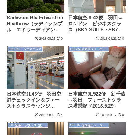
Radisson Blu Edwardian
日本航空JL43便 羽田→
Heathrow（ラディソンブ
ロンドン ビジネスクラ
ル エドワーディアン
ス（SKY SUITE・SS7）
ヒースロー）
搭乗記（2018.5.30）
2018.08.23
0
2018.08.21
0
（2018.5.30）
002 JALビジネスクラス
005 JAL国内線ファーストクラス
日本航空JL43便 羽田空
日本航空JL522便 新千歳
港チェックイン＆ファー
→羽田 ファーストクラ
ストクラスラウンジ
ス搭乗記（2018.5.29）
（2018.5.30）
2018.08.19
4
2018.08.17
0
048 空港・ラウンジ（国内）
005 JAL国内線ファーストクラス