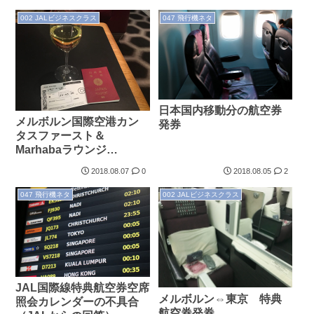
002 JALビジネスクラス
047 飛行機ネタ
日本国内移動分の航空券
メルボルン国際空港カン
発券
タスファースト＆
Marhabaラウンジ
（2018.5.27）
2018.08.07
0
2018.08.05
2
047 飛行機ネタ
002 JALビジネスクラス
JAL国際線特典航空券空席
メルボルン⇔東京 特典
照会カレンダーの不具合
航空券発券