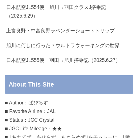
日本航空JL554便 旭川→羽田クラスJ搭乗記
（2025.6.29）
上富良野・中富良野ラベンダーショートトリップ
旭川に何しに行った？ウルトラウォーキングの世界
日本航空JL555便 羽田→旭川搭乗記（2025.6.27）
About This Site
■ Author：ぱぴるす
■ Favorite Airline：JAL
■ Status：JGC Crystal
■ JGC Life Mileage：★★
■ ｢あわてず、あせらず、あきらめず｣をモットーに、｢飛