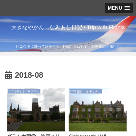
MENU
大きなやかん…なみあし日記 / Trip with Flights
ヒコウキに乗って旅をする「Flight Traveller」の搭乗記と旅行記
2018-08
053 旅行（イギリス）
053 旅行（イギリス）