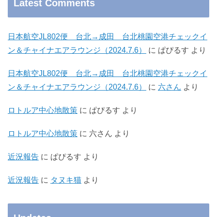
Latest Comments
日本航空JL802便 台北→成田 台北桃園空港チェックイ
ン＆チャイナエアラウンジ（2024.7.6）
に
ぱぴるす
より
日本航空JL802便 台北→成田 台北桃園空港チェックイ
ン＆チャイナエアラウンジ（2024.7.6）
に
六さん
より
ロトルア中心地散策
に
ぱぴるす
より
ロトルア中心地散策
に
六さん
より
近況報告
に
ぱぴるす
より
近況報告
に
タヌキ猫
より