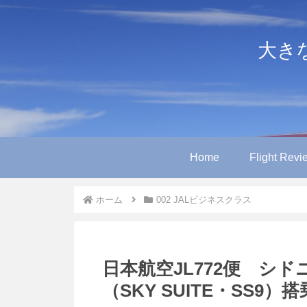
大きなや
Home
Flight Revi
ホーム
002 JALビジネスクラス
日本航空JL772便 シ
（SKY SUITE・SS9）搭乗