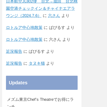
日本航空JL802便 台北→成田 台北桃
園空港チェックイン＆チャイナエアラ
ウンジ（2024.7.6）
に
六さん
より
ロトルア中心地散策
に
ぱぴるす
より
ロトルア中心地散策
に
六さん
より
近況報告
に
ぱぴるす
より
近況報告
に
タヌキ猫
より
Updates
メズム東京Chef’s Theatreでお得にラ
ンチ