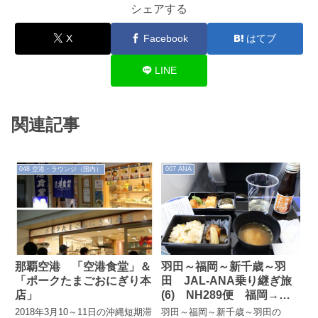
シェアする
X
Facebook
はてブ
LINE
関連記事
048 空港・ラウンジ（国内）
007 ANA
那覇空港 「空港食堂」＆
羽田～福岡～新千歳～羽
「ポークたまごおにぎり本
田 JAL-ANA乗り継ぎ旅
店」
(6) NH289便 福岡→新
千歳 国際線仕様プレミア
2018年3月10～11日の沖縄短期滞
羽田～福岡～新千歳～羽田の