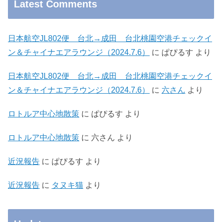
Latest Comments
日本航空JL802便 台北→成田 台北桃園空港チェックイ
ン＆チャイナエアラウンジ（2024.7.6）
に
ぱぴるす
より
日本航空JL802便 台北→成田 台北桃園空港チェックイ
ン＆チャイナエアラウンジ（2024.7.6）
に
六さん
より
ロトルア中心地散策
に
ぱぴるす
より
ロトルア中心地散策
に
六さん
より
近況報告
に
ぱぴるす
より
近況報告
に
タヌキ猫
より