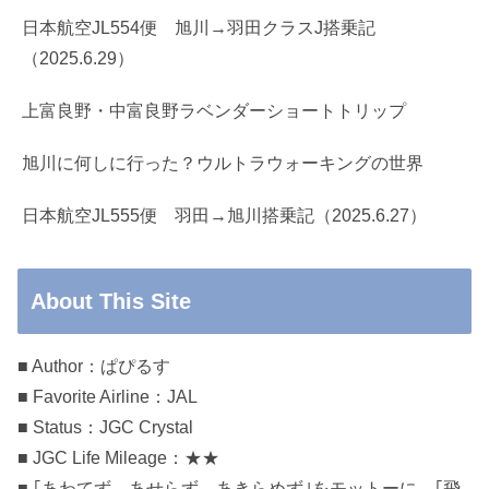
日本航空JL554便 旭川→羽田クラスJ搭乗記
（2025.6.29）
上富良野・中富良野ラベンダーショートトリップ
旭川に何しに行った？ウルトラウォーキングの世界
日本航空JL555便 羽田→旭川搭乗記（2025.6.27）
About This Site
■ Author：ぱぴるす
■ Favorite Airline：JAL
■ Status：JGC Crystal
■ JGC Life Mileage：★★
■ ｢あわてず、あせらず、あきらめず｣をモットーに、｢飛