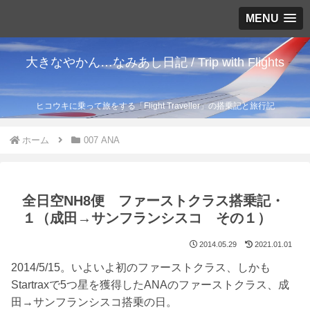
MENU
大きなやかん…なみあし日記 / Trip with Flights
ヒコウキに乗って旅をする「Flight Traveller」の搭乗記と旅行記
ホーム
007 ANA
全日空NH8便 ファーストクラス搭乗記・
１（成田→サンフランシスコ その１）
2014.05.29
2021.01.01
2014/5/15。いよいよ初のファーストクラス、しかも
Startraxで5つ星を獲得したANAのファーストクラス、成
田→サンフランシスコ搭乗の日。