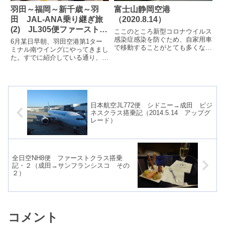
羽田～福岡～新千歳～羽
富士山静岡空港
田 JAL-ANA乗り継ぎ旅
（2020.8.14）
(2) JL305便ファーストク
ここのところ新型コロナウイルス
ラスへ当日アップグレード
感染症感染を防ぐため、自家用車
6月某日早朝、羽田空港第1ター
で移動することがとても多くなり
（2021/6）
ミナル南ウイングにやってきまし
ました。自家用車で自由に動き回
た。すでに紹介している通り、今
れるということは、それなりに便
日はJL305～NH289～JL514と乗
利なもので...
り継いで、羽田～福岡～新千歳...
日本航空JL772便 シドニー→成田 ビジ
ネスクラス搭乗記（2014.5.14 アップグ
レード）
全日空NH8便 ファーストクラス搭乗
記・２（成田→サンフランシスコ その
２）
コメント