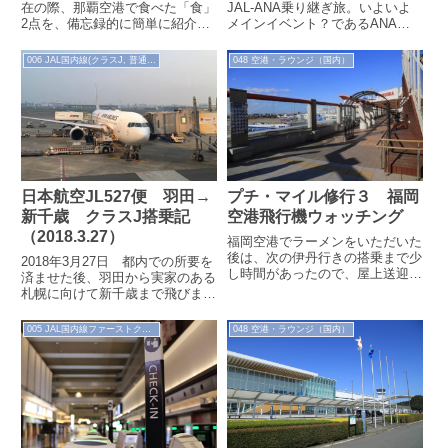
ムクラス搭乗記（2021/6）
在の際、那覇空港で食べた「食」
JAL-ANA乗り継ぎ旅。いよいよ
2点を、備忘録的に簡単に紹介し
メインイベント？であるANA国
ます。
際線仕様機のプレミアムクラスに
搭乗、福岡～新千歳のフライトで
006 JAL国内線(クラスJ, 普通席)
048 空港・ラウンジ（国内）
す。お隣り...
日本航空JL527便 羽田→
プチ・マイル修行３ 福岡
新千歳 クラスJ搭乗記
空港飛行機ウォッチング
（2018.3.27）
福岡空港でラーメンをいただいた
後は、次の伊丹行きの搭乗まで少
2018年3月27日 都内での所要を
し時間があったので、屋上送迎デ
済ませた後、羽田から実家のある
ッキを訪れてみました。
札幌に向けて新千歳まで飛びま
す。
005 JAL国内線ファーストクラス
048 空港・ラウンジ（国内）