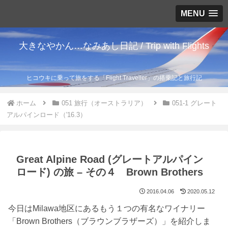
MENU
大きなやかん…なみあし日記 / Trip with Flights
ヒコウキに乗って旅をする「Flight Traveller」の搭乗記と旅行記
ホーム
051 旅行（オーストラリア）
051-1 グレート
アルパインロード（'16.3）
Great Alpine Road (グレートアルパイン
ロード) の旅 – その４ Brown Brothers
2016.04.06
2020.05.12
今日はMilawa地区にあるもう１つの有名なワイナリー
「Brown Brothers（ブラウンブラザーズ）」を紹介しま