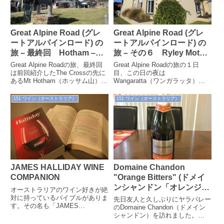
Great Alpine Road (グレ
Great Alpine Road (グレ
ートアルパインロード) の
ートアルパインロード) の
旅 – 最終回 Hotham –
旅 – その６ Ryley Motor
Bairnsdale
Inn
Great Alpine Roadの旅、最終回
Great Alpine Roadの旅の１日
は前回紹介したThe Crossの先に
目、この日の夜は
あるMt Hotham（ホッサム山）か
Wangaratta（ワンガラッタ）の
ら、道の終点であるBairnsdale...
街にある「Ryley Motor Inn（ラ
イレーモーターイン...
151 ワイン（オーストラリア）
151 ワイン（オーストラリア）
Domaine Chandon
JAMES HALLIDAY WINE
"Orange Bitters" (ドメイ
COMPANION
ンシャンドン「オレンジビ
オーストラリアのワイン好きが絶
ターズ」
対に持っているバイブルがありま
先日友人と久しぶりにヤラバレー
す。その名も「JAMES
のDomaine Chandon（ドメイン
HALLIDAY WINE
シャンドン）を訪れました。
COMPANION」毎年１回、発売
Domaine Chandonと言えば、ス