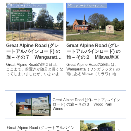
されるワイン...
パークリングワインで...
051-1 グレートアルパインロード（'16.3）
051-1 グレートアルパインロード（'16.3）
Great Alpine Road (グレ
Great Alpine Road (グレ
ートアルパインロード) の
ートアルパインロード) の
旅 – その７ Wangaratta
旅 – その２ Milawa地区
～Bright
Great Alpine Roadの旅２日目。
Great Alpine Roadの2回目は、
ここまで、前置きが随分と長くな
Wangaratta（ワンガラッタ）の
ってしまいましたが、いよいよ旅
南にあるMilawa（ミラワ）地区
の目的であるGreat Alpine Road
を紹介します。M31を北に走り、
のドライ...
Wanga...
Great Alpine Road (グレートアルパイン
ロード) の旅 – その３ Wood Park
Wines
Great Alpine Road (グレートアルパイン