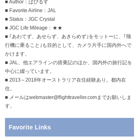
■ Author：ぱぴるす
■ Favorite Airline：JAL
■ Status：JGC Crystal
■ JGC Life Mileage：★★
■ ｢あわてず、あせらず、あきらめず｣をモットーに、｢飛
行機に乗ること｣も目的として、カメラ片手に国内外へで
かけます。
■ JAL、他エアラインの搭乗記のほか、国内外の旅行記を
中心に綴っています。
■ 2013～2018年オーストラリア在住経験あり。都内在
住。
■ メールはwebmaster@flighttraveller.comまでお願いしま
す。
Favorite Links