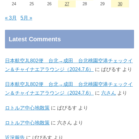
24
25
26
27
28
29
30
« 3月
5月 »
Latest Comments
日本航空JL802便 台北→成田 台北桃園空港チェックイ
ン＆チャイナエアラウンジ（2024.7.6）
に
ぱぴるす
より
日本航空JL802便 台北→成田 台北桃園空港チェックイ
ン＆チャイナエアラウンジ（2024.7.6）
に
六さん
より
ロトルア中心地散策
に
ぱぴるす
より
ロトルア中心地散策
に
六さん
より
近況報告
に
ぱぴるす
より