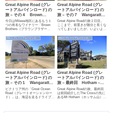
Great Alpine Road (グレ
Great Alpine Road (グレ
ートアルパインロード) の
ートアルパインロード) の
旅 – その４ Brown
旅 – その７ Wangaratta
Brothers
～Bright
今日はMilawa地区にあるもう１
Great Alpine Roadの旅２日目。
つの有名なワイナリー「Brown
ここまで、前置きが随分と長くな
Brothers（ブラウンブラザー
ってしまいましたが、いよいよ旅
ズ）」を紹介します。このワイナ
の目的であるGreat Alpine Road
リーは、ブラウン家によるファ...
のドライ...
051-1 グレートアルパインロード（'16.3）
051-1 グレートアルパインロード（'16.3）
Great Alpine Road (グレ
Great Alpine Road (グレ
ートアルパインロード) の
ートアルパインロード) の
旅 – その１ Wangaratta
旅 – 最終回 Hotham –
の街
Bairnsdale
ビクトリア州の「Great Ocean
Great Alpine Roadの旅、最終回
Road（グレートオーシャンロー
は前回紹介したThe Crossの先に
ド）」は、海辺を走るドライブウ
あるMt Hotham（ホッサム山）か
ェイとして、その素晴らしい景観
ら、道の終点であるBairnsdale...
から非常に有名ですが、ビクト...