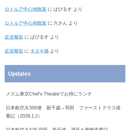
ロトルア中心地散策
に
ぱぴるす
より
ロトルア中心地散策
に
六さん
より
近況報告
に
ぱぴるす
より
近況報告
に
タヌキ猫
より
Updates
メズム東京Chef’s Theatreでお得にランチ
日本航空JL500便 新千歳→羽田 ファーストクラス搭
乗記（2026.1.2）
日本航空JL525 羽田→新千歳 遅延＆爆睡搭乗記