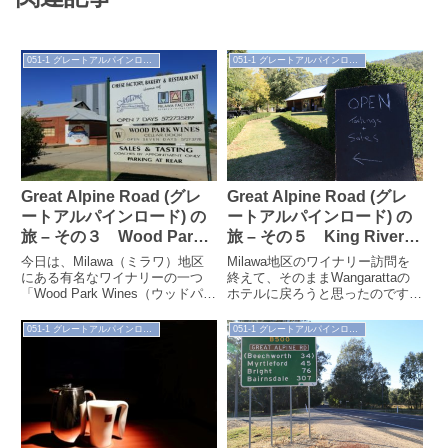
051-1 グレートアルパインロード（'16.3）
051-1 グレートアルパインロード（'16.3）
Great Alpine Road (グレ
Great Alpine Road (グレ
ートアルパインロード) の
ートアルパインロード) の
旅 – その３ Wood Park
旅 – その５ King River
Wines
Estate Wines
今日は、Milawa（ミラワ）地区
Milawa地区のワイナリー訪問を
にある有名なワイナリーの一つ
終えて、そのままWangarattaの
「Wood Park Wines（ウッドパー
ホテルに戻ろうと思ったのです
クワイン）」を紹介します。この
が、多くのワイナリーが閉まる夕
ワイナリーはMilawa...
方5時までまだ少し時間があっ
051-1 グレートアルパインロード（'16.3）
051-1 グレートアルパインロード（'16.3）
た...