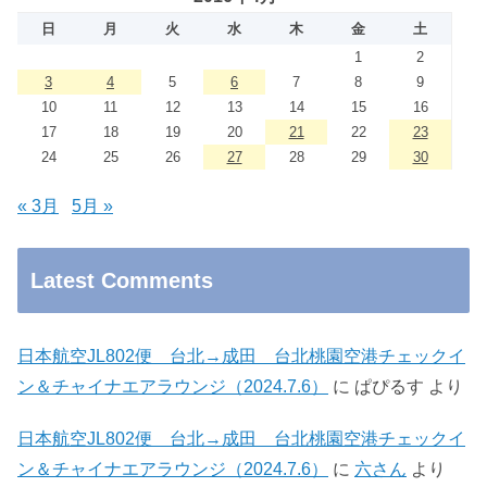
日
月
火
水
木
金
土
1
2
3
4
5
6
7
8
9
10
11
12
13
14
15
16
17
18
19
20
21
22
23
24
25
26
27
28
29
30
« 3月
5月 »
Latest Comments
日本航空JL802便 台北→成田 台北桃園空港チェックイ
ン＆チャイナエアラウンジ（2024.7.6）
に
ぱぴるす
より
日本航空JL802便 台北→成田 台北桃園空港チェックイ
ン＆チャイナエアラウンジ（2024.7.6）
に
六さん
より