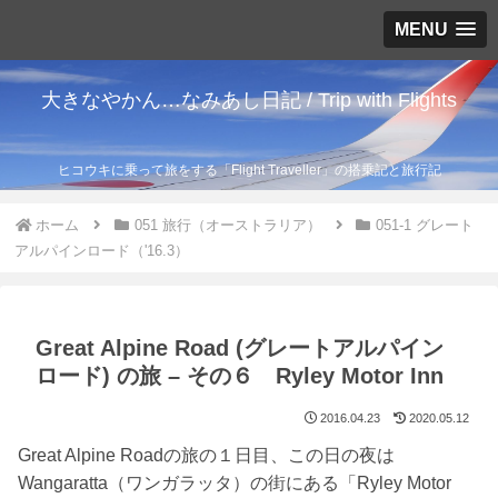
MENU
大きなやかん…なみあし日記 / Trip with Flights
ヒコウキに乗って旅をする「Flight Traveller」の搭乗記と旅行記
ホーム
051 旅行（オーストラリア）
051-1 グレート
アルパインロード（'16.3）
Great Alpine Road (グレートアルパイン
ロード) の旅 – その６ Ryley Motor Inn
2016.04.23
2020.05.12
Great Alpine Roadの旅の１日目、この日の夜は
Wangaratta（ワンガラッタ）の街にある「Ryley Motor