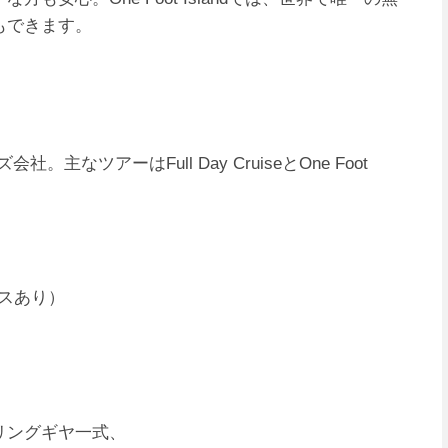
もできます。
社。主なツアーはFull Day CruiseとOne Foot
）
ビスあり）
ーケリングギヤ一式、