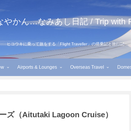
かん…なみあし日記 / Trip with Fl
ヒコウキに乗って旅をする「Flight Traveller」の搭乗記と旅行記
ew
Airports & Lounges
Overseas Travel
Domest
）
tutaki Lagoon Cruise）