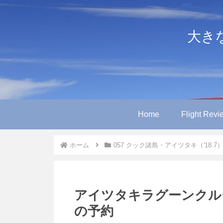
大きなや
Home
Flight Revi
ホーム
057 クック諸島・アイツタキ（'18.7
アイツタキラグーンクルーズ（Ai
の予約