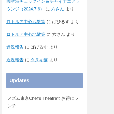
園空港チェックイン＆チャイナエアラ
ウンジ（2024.7.6）
に
六さん
より
ロトルア中心地散策
に
ぱぴるす
より
ロトルア中心地散策
に
六さん
より
近況報告
に
ぱぴるす
より
近況報告
に
タヌキ猫
より
Updates
メズム東京Chef’s Theatreでお得にラ
ンチ