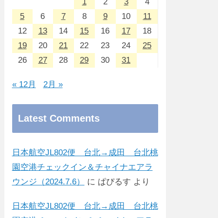
1
2
3
4
5
6
7
8
9
10
11
12
13
14
15
16
17
18
19
20
21
22
23
24
25
26
27
28
29
30
31
« 12月
2月 »
Latest Comments
日本航空JL802便 台北→成田 台北桃
園空港チェックイン＆チャイナエアラ
ウンジ（2024.7.6）
に
ぱぴるす
より
日本航空JL802便 台北→成田 台北桃