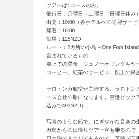
ツアーは1コースのみ。
催行日：月曜日～土曜日（日曜日休み
出発：10:00（各ホテルへの送迎サー
帰着：16:00
価格：125NZD
ルート：2カ所の小島＋One Foot Island
含まれているもの：
船上での昼食、シュノーケリングギヤ
コーヒー、紅茶のサービス、船上の民
ラロトンガ航空が主催する、ラロトン
ーズ会社の船になります。空港ピック
込みで493NZD）。
写真のような船で、にぎやかな音楽の
ガ島からの日帰りツアー客も乗るので
日本語で入力ができるので、英語が苦手な方も