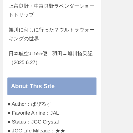
上富良野・中富良野ラベンダーショー
トトリップ
旭川に何しに行った？ウルトラウォー
キングの世界
日本航空JL555便 羽田→旭川搭乗記
（2025.6.27）
About This Site
■ Author：ぱぴるす
■ Favorite Airline：JAL
■ Status：JGC Crystal
■ JGC Life Mileage：★★