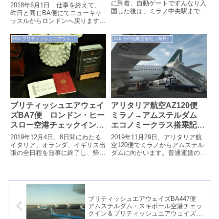
ン＆BAラウンジ
に到着、自動ゲートですんなり入
2018年6月1日 仕事を終えて、
国した後は、ミラノ中央駅までバ
（2018.6.6）
昨日と同じBA便にてニューキャ
スで移動、本日の宿泊先である、
ッスルからロンドンへ戻ります。
「グラム・ミラノ」でチェックイ
まずはチェックインをしてから
ンしま...
BAラウンジを訪れます。
016 ブリティッシュエアウェイズ
046 その他航空会社（海外）
ブリティッシュエアウェイ
アリタリア航空AZ120便
ズBA7便 ロンドン・ヒー
ミラノ→アムステルダム
スロー空港チェックイン＆
エコノミークラス搭乗記
ファーストクラスラウンジ
（2019.11.29）
2019年12月4日、8日間にわたる
2019年11月29日、アリタリア航
（2019.12.4）
イタリア、オランダ、イギリス出
空120便でミラノからアムステル
張の全日程を無事に終了し、帰国
ダムに向かいます。普通運賃の区
の途につきます。帰国は羽田行
間マイル516マイルなので、羽田
BA7便。ヒースロー空港ターミナ
→札幌のフライトと同じ感覚で
ル5...
す...
ブリティッシュエアウェイズBA447便
アムステルダム・スキポール空港チェッ
クイン＆ブリティッシュエアウェイズラ