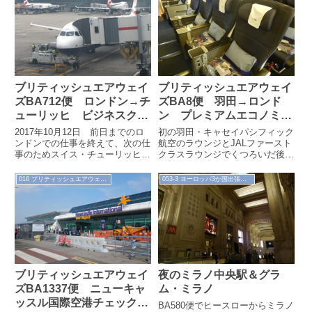
ブリティッシュエアウェイ
ブリティッシュエアウェイ
ズBA712便 ロンドン→チ
ズBA8便 羽田→ロンド
ューリッヒ ビジネスクラ
ン プレミアムエコノミー
ス搭乗記（2017.10.12）
クラス搭乗記
2017年10月12日 前日までのロ
初の羽田・キャセイパシフィック
（2019.11.25）
ンドンでの仕事を終えて、次の仕
航空のラウンジとJALファースト
事のためスイス・チューリッヒ
クラスラウンジでくつろいだ後
へ、BA712便にて移動します。
は、ブリティッシュエアウェイズ
で行く、ロンドンまでの約12時
016 ブリティッシュエアウェイズ
053-3 ヨーロッパ3か国出張記（'19.11～12）
間のフライ...
ブリティッシュエアウェイ
夜のミラノ中央駅＆グラ
ズBA1337便 ニューキャ
ム・ミラノ
ッスル国際空港チェックイ
BA580便でヒースローからミラノ