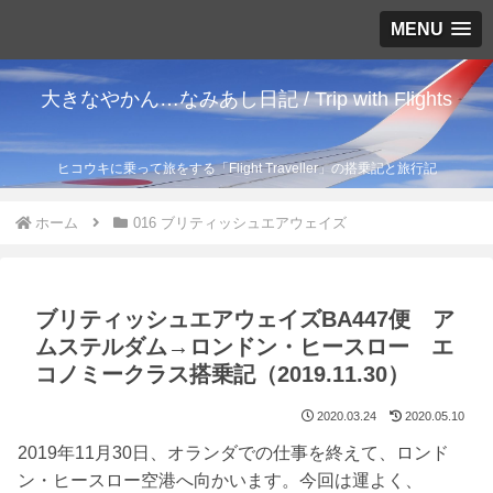
MENU
大きなやかん…なみあし日記 / Trip with Flights
ヒコウキに乗って旅をする「Flight Traveller」の搭乗記と旅行記
ホーム
016 ブリティッシュエアウェイズ
ブリティッシュエアウェイズBA447便 ア
ムステルダム→ロンドン・ヒースロー エ
コノミークラス搭乗記（2019.11.30）
2020.03.24
2020.05.10
2019年11月30日、オランダでの仕事を終えて、ロンド
ン・ヒースロー空港へ向かいます。今回は運よく、