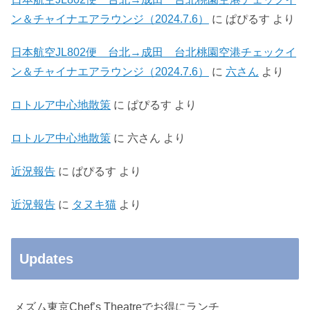
ン＆チャイナエアラウンジ（2024.7.6）
に
ぱぴるす
より
日本航空JL802便 台北→成田 台北桃園空港チェックイ
ン＆チャイナエアラウンジ（2024.7.6）
に
六さん
より
ロトルア中心地散策
に
ぱぴるす
より
ロトルア中心地散策
に
六さん
より
近況報告
に
ぱぴるす
より
近況報告
に
タヌキ猫
より
Updates
メズム東京Chef’s Theatreでお得にランチ