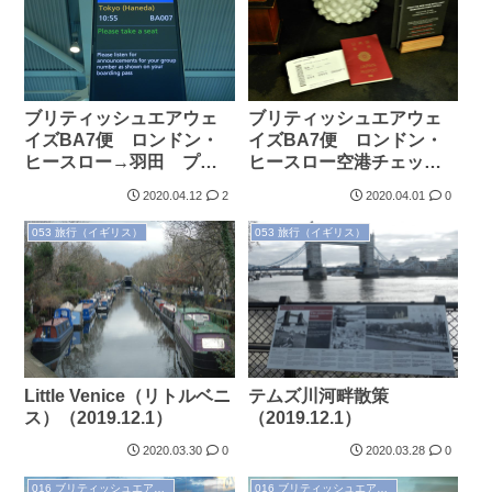
ブリティッシュエアウェ
ブリティッシュエアウェ
イズBA7便 ロンドン・
イズBA7便 ロンドン・
ヒースロー→羽田 プレ
ヒースロー空港チェック
ミアムエコノミークラス
イン＆ファーストクラス
2020.04.12
2
2020.04.01
0
搭乗記（2019.12.4）
ラウンジ（2019.12.4）
053 旅行（イギリス）
053 旅行（イギリス）
Little Venice（リトルベニ
テムズ川河畔散策
ス）（2019.12.1）
（2019.12.1）
2020.03.30
0
2020.03.28
0
016 ブリティッシュエアウェイズ
016 ブリティッシュエアウェイズ