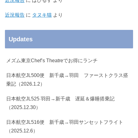
近況報告
に
ぱぴるす
より
近況報告
に
タヌキ猫
より
Updates
メズム東京Chef’s Theatreでお得にランチ
日本航空JL500便 新千歳→羽田 ファーストクラス搭
乗記（2026.1.2）
日本航空JL525 羽田→新千歳 遅延＆爆睡搭乗記
（2025.12.30）
日本航空JL516便 新千歳→羽田サンセットフライト
（2025.12.6）