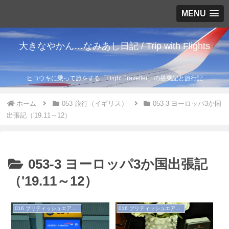
MENU
大きなやかん…なみあし日記 / Trip with Flights
ヒコウキに乗って旅をする「Flight Traveller」の搭乗記と旅行記
ホーム
053 旅行（イギリス）
053-3 ヨーロッパ3か国
出張記（'19.11～12）
053-3 ヨーロッパ3か国出張記
（'19.11～12）
016 ブリティッシュエアウェイズ
016 ブリティッシュエアウェイズ