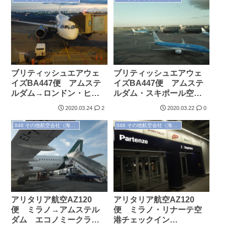
ブリティッシュエアウェ
ブリティッシュエアウェ
イズBA447便 アムステ
イズBA447便 アムステ
ルダム→ロンドン・ヒー
ルダム・スキポール空港
スロー エコノミークラ
チェックイン＆ブリティ
2020.03.24
2
2020.03.22
0
ス搭乗記（2019.11.30）
ッシュエアウェイズラウ
ンジ（2019.11.30）
046 その他航空会社（海外）
046 その他航空会社（海外）
アリタリア航空AZ120
アリタリア航空AZ120
便 ミラノ→アムステル
便 ミラノ・リナーテ空
ダム エコノミークラス
港チェックイン