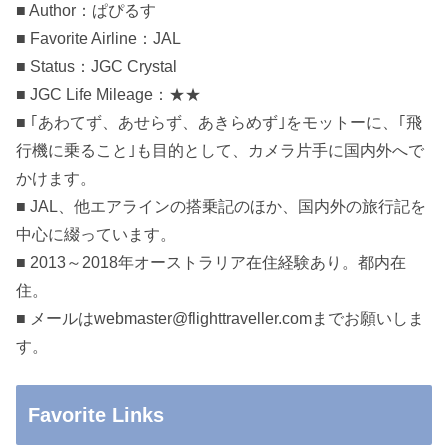
■ Author：ぱぴるす
■ Favorite Airline：JAL
■ Status：JGC Crystal
■ JGC Life Mileage：★★
■ ｢あわてず、あせらず、あきらめず｣をモットーに、｢飛
行機に乗ること｣も目的として、カメラ片手に国内外へで
かけます。
■ JAL、他エアラインの搭乗記のほか、国内外の旅行記を
中心に綴っています。
■ 2013～2018年オーストラリア在住経験あり。都内在
住。
■ メールはwebmaster@flighttraveller.comまでお願いしま
す。
Favorite Links