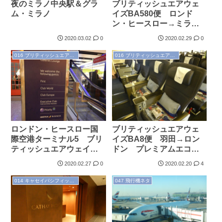
夜のミラノ中央駅＆グラ
ブリティッシュエアウェ
ム・ミラノ
イズBA580便 ロンド
ン・ヒースロー→ミラ
ノ・マルペンサ 普通席
2020.03.02
0
2020.02.29
0
搭乗記（2019.11.25）
016 ブリティッシュエアウェイズ
016 ブリティッシュエアウェイズ
ロンドン・ヒースロー国
ブリティッシュエアウェ
際空港ターミナル5 ブリ
イズBA8便 羽田→ロン
ティッシュエアウェイ
ドン プレミアムエコノ
ズ・ファーストラウンジ
ミークラス搭乗記
2020.02.27
0
2020.02.20
4
（2019.11.25）
（2019.11.25）
014 キャセイパシフィック航空
047 飛行機ネタ