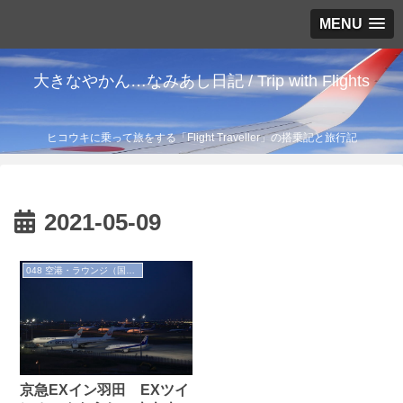
MENU
大きなやかん…なみあし日記 / Trip with Flights
ヒコウキに乗って旅をする「Flight Traveller」の搭乗記と旅行記
2021-05-09
048 空港・ラウンジ（国内）
京急EXイン羽田 EXツイ