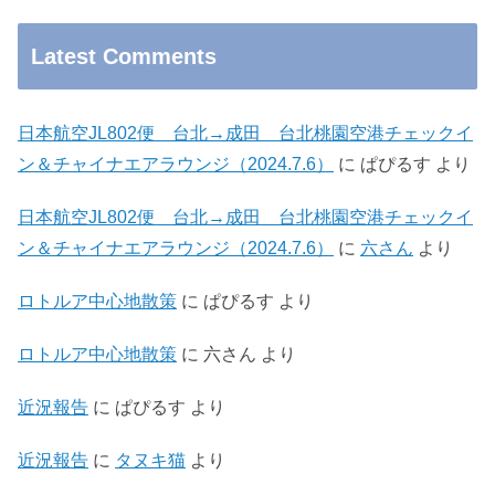
Latest Comments
日本航空JL802便 台北→成田 台北桃園空港チェックイ
ン＆チャイナエアラウンジ（2024.7.6）
に
ぱぴるす
より
日本航空JL802便 台北→成田 台北桃園空港チェックイ
ン＆チャイナエアラウンジ（2024.7.6）
に
六さん
より
ロトルア中心地散策
に
ぱぴるす
より
ロトルア中心地散策
に
六さん
より
近況報告
に
ぱぴるす
より
近況報告
に
タヌキ猫
より