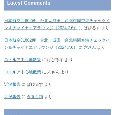
Latest Comments
日本航空JL802便 台北→成田 台北桃園空港チェックイ
ン＆チャイナエアラウンジ（2024.7.6）
に
ぱぴるす
より
日本航空JL802便 台北→成田 台北桃園空港チェックイ
ン＆チャイナエアラウンジ（2024.7.6）
に
六さん
より
ロトルア中心地散策
に
ぱぴるす
より
ロトルア中心地散策
に
六さん
より
近況報告
に
ぱぴるす
より
近況報告
に
タヌキ猫
より