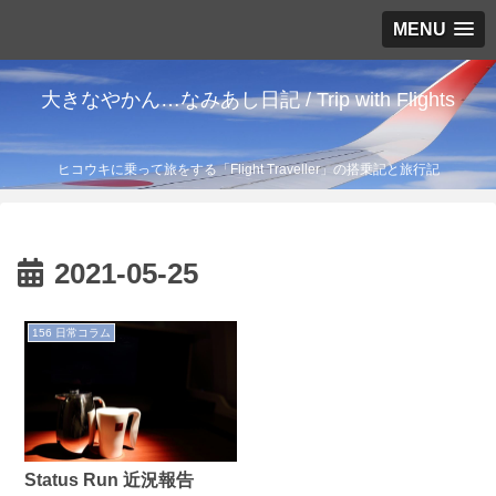
MENU
大きなやかん…なみあし日記 / Trip with Flights
ヒコウキに乗って旅をする「Flight Traveller」の搭乗記と旅行記
2021-05-25
156 日常コラム
Status Run 近況報告