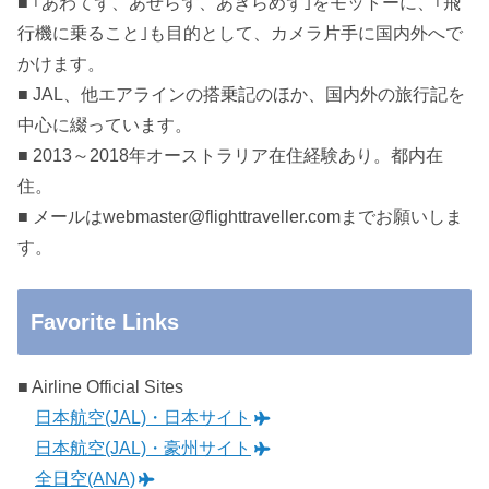
■ ｢あわてず、あせらず、あきらめず｣をモットーに、｢飛
行機に乗ること｣も目的として、カメラ片手に国内外へで
かけます。
■ JAL、他エアラインの搭乗記のほか、国内外の旅行記を
中心に綴っています。
■ 2013～2018年オーストラリア在住経験あり。都内在
住。
■ メールはwebmaster@flighttraveller.comまでお願いしま
す。
Favorite Links
■ Airline Official Sites
日本航空(JAL)・日本サイト
日本航空(JAL)・豪州サイト
全日空(ANA)