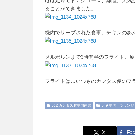
ほぼ定時でドアクローズ、離陸。天気
ることができました。
機内でサーブされた食事。チキンのあ
メルボルンまで3時間半のフライト、
フライトは…いつものカンタス便のフ
012 カンタス航空国内線
049 空港・ラウン
X
Fac