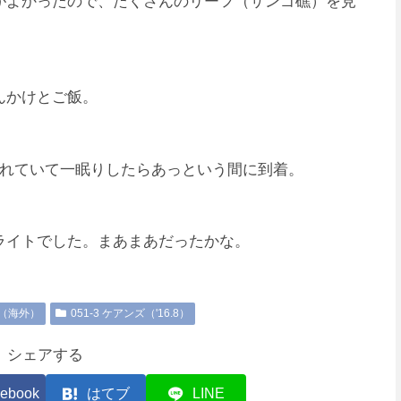
がよかったので、たくさんのリーフ（サンゴ礁）を見
んかけとご飯。
疲れていて一眠りしたらあっという間に到着。
ライトでした。まあまあだったかな。
ジ（海外）
051-3 ケアンズ（'16.8）
シェアする
ebook
はてブ
LINE