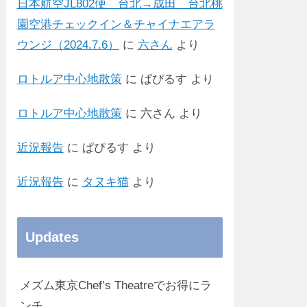
日本航空JL802便 台北→成田 台北桃
園空港チェックイン＆チャイナエアラ
ウンジ（2024.7.6）
に
六さん
より
ロトルア中心地散策
に
ぱぴるす
より
ロトルア中心地散策
に
六さん
より
近況報告
に
ぱぴるす
より
近況報告
に
タヌキ猫
より
Updates
メズム東京Chef’s Theatreでお得にラ
ンチ