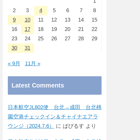
1
2
3
4
5
6
7
8
9
10
11
12
13
14
15
16
17
18
19
20
21
22
23
24
25
26
27
28
29
30
31
« 9月
11月 »
Latest Comments
日本航空JL802便 台北→成田 台北桃
園空港チェックイン＆チャイナエアラ
ウンジ（2024.7.6）
に
ぱぴるす
より