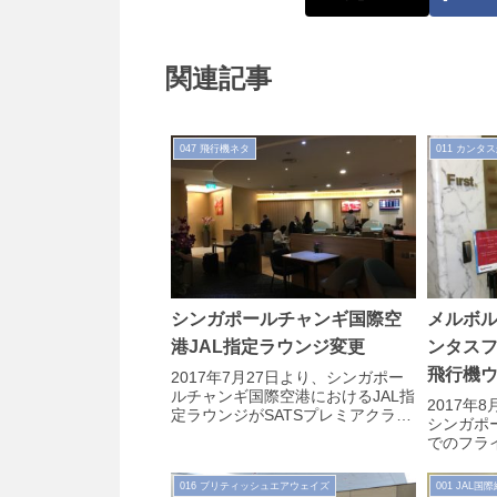
関連記事
047 飛行機ネタ
011 カンタ
シンガポールチャンギ国際空
メルボ
港JAL指定ラウンジ変更
ンタス
飛行機
2017年7月27日より、シンガポー
ルチャンギ国際空港におけるJAL指
2017年
定ラウンジがSATSプレミアクラブ
シンガポ
ラウンジからdnataラウンジに変更
でのフラ
になるとのアナウンス...
シンガポ
に、カン
016 ブリティッシュエアウェイズ
001 JAL