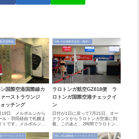
ス航空国際線
046 その他航空会社（海外）
ルン国際空港国際線カ
ラロトンガ航空GZ618便 ラ
ファーストラウンジ
ロトンガ国際空港チェックイ
ウォッチング
ン
8月19日 メルボルンから
日付が1日に戻って7月21日、オー
ール・羽田経由で札幌ま
クランドからラロトンガ空港に到
イトです。メルボルン→
着。このあと、2時間でラロトンガ
ールQF35便の搭乗を前
航空の国際線に乗り継ぎます。
タスファーストラウンジ
国際線ファーストクラス
001 JAL国際線ファーストクラス