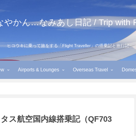
かん…なみあし日記 / Trip with Fl
ヒコウキに乗って旅をする「Flight Traveller」の搭乗記と旅行記
ew
Airports & Lounges
Overseas Travel
Domest
タス航空国内線搭乗記（QF703